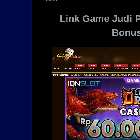
Link Game Judi 
Bonus