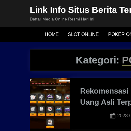
Skip
Link Info Situs Berita T
to
Daftar Media Online Resmi Hari Ini
content
HOME
SLOT ONLINE
POKER O
Kategori:
P
Rekomensasi S
Uang Asli Ter
Poste
2023-
on