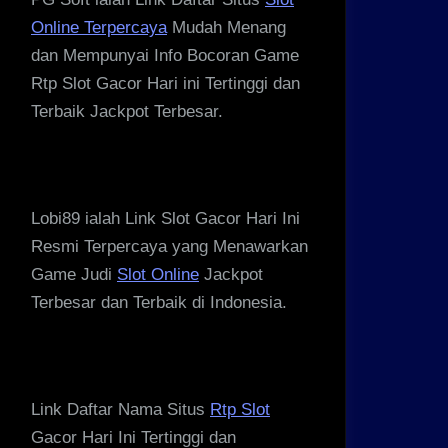
Online Terpercaya
Mudah Menang
dan Mempunyai Info Bocoran Game
Rtp Slot Gacor Hari ini Tertinggi dan
Terbaik Jackpot Terbesar.
Lobi89 ialah Link Slot Gacor Hari Ini
Resmi Terpercaya yang Menawarkan
Game Judi
Slot Online
Jackpot
Terbesar dan Terbaik di Indonesia.
Link Daftar Nama Situs
Rtp Slot
Gacor Hari Ini Tertinggi dan