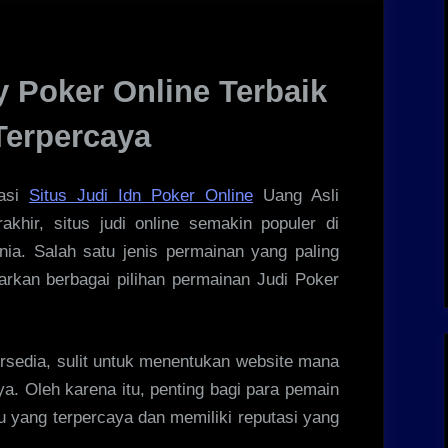
y Poker Online Terbaik
Terpercaya
sasi
Situs Judi Idn Poker Online
Uang Asli
khir, situs judi online semakin populer di
nia. Salah satu jenis permainan yang paling
rkan berbagai pilihan permainan Judi Poker
rsedia, sulit untuk menentukan website mana
a. Oleh karena itu, penting bagi para pemain
u yang terpercaya dan memiliki reputasi yang