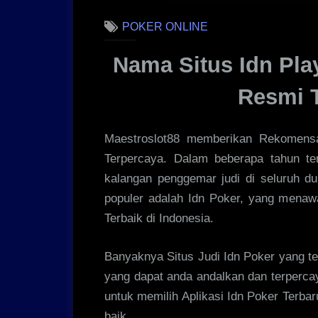
POKER ONLINE
Nama Situs Idn Pla
Resmi 
Maestroslot88 memberikan Rekomen
Terpercaya. Dalam beberapa tahun tera
kalangan penggemar judi di seluruh du
populer adalah Idn Poker, yang menawa
Terbaik di Indonesia.
Banyaknya Situs Judi Idn Poker yang te
yang dapat anda andalkan dan terpercay
untuk memilih Aplikasi Idn Poker Terbar
baik.