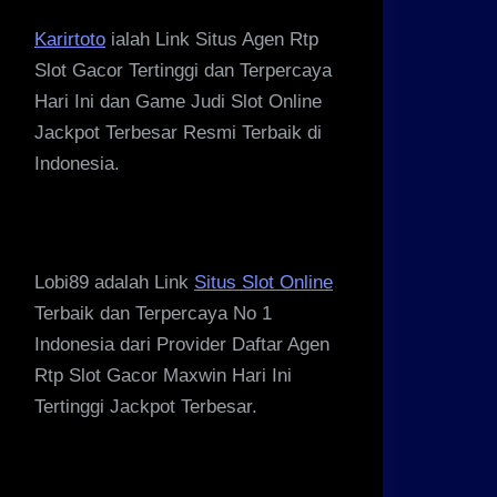
Karirtoto
ialah Link Situs Agen Rtp
Slot Gacor Tertinggi dan Terpercaya
Hari Ini dan Game Judi Slot Online
Jackpot Terbesar Resmi Terbaik di
Indonesia.
Lobi89 adalah Link
Situs Slot Online
Terbaik dan Terpercaya No 1
Indonesia dari Provider Daftar Agen
Rtp Slot Gacor Maxwin Hari Ini
Tertinggi Jackpot Terbesar.