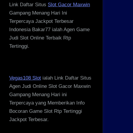
Link Daftar Situs
Slot Gacor Maxwin
Gampang Menang Hari Ini
Terpercaya Jackpot Terbesar
Indonesia Bakar77 ialah Agen Game
Judi Slot Online Terbaik Rtp
Tertinggi.
Vegas108 Slot
ialah Link Daftar Situs
Agen Judi Online Slot Gacor Maxwin
Gampang Menang Hari ini
Terpercaya yang Memberikan Info
Bocoran Game Slot Rtp Tertinggi
Jackpot Terbesar.