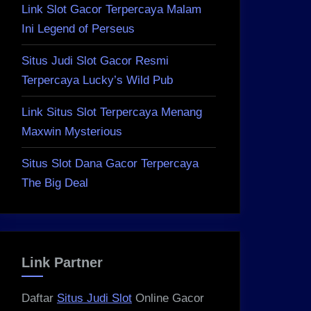
Link Slot Gacor Terpercaya Malam
Ini Legend of Perseus
Situs Judi Slot Gacor Resmi
Terpercaya Lucky’s Wild Pub
Link Situs Slot Terpercaya Menang
Maxwin Mysterious
Situs Slot Dana Gacor Terpercaya
The Big Deal
Link Partner
Daftar
Situs Judi Slot
Online Gacor