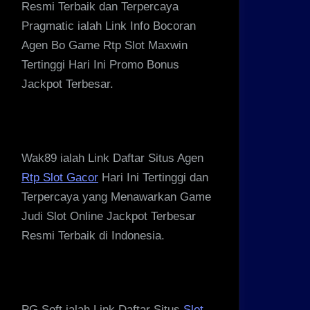
Resmi Terbaik dan Terpercaya
Pragmatic ialah Link Info Bocoran
Agen Bo Game Rtp Slot Maxwin
Tertinggi Hari Ini Promo Bonus
Jackpot Terbesar.
Wak89 ialah Link Daftar Situs Agen
Rtp Slot Gacor
Hari Ini Tertinggi dan
Terpercaya yang Menawarkan Game
Judi Slot Online Jackpot Terbesar
Resmi Terbaik di Indonesia.
PG Soft ialah Link Daftar Situs
Slot