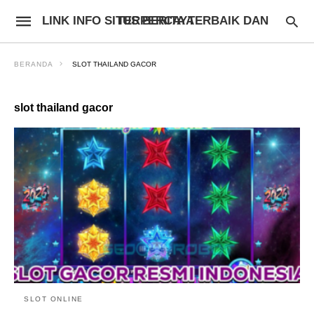
LINK INFO SITUS BERITA TERBAIK DAN TERPERCAYA
BERANDA
SLOT THAILAND GACOR
slot thailand gacor
SLOT ONLINE