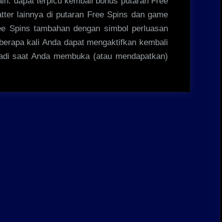
in: dapat terpicu kembali bonus putaran Free
tter lainnya di putaran Free Spins dan game
ree Spins tambahan dengan simbol perluasan
n berapa kali Anda dapat mengaktifkan kembali
erjadi saat Anda membuka (atau mendapatkan)