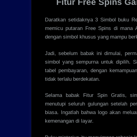
Fitur Free Spins Ga
Daratkan setidaknya 3 Simbol buku Re
memicu putaran Free Spins di mana 
dengan simbol khusus yang mampu ber
Jadi, sebelum babak ini dimulai, perm
simbol yang sempurna untuk dipilih. 
tabel pembayaran, dengan kemampuan
tidak terlalu berdekatan.
Selama babak Fitur Spin Gratis, si
menutupi seluruh gulungan setelah p
biasa. Ingatlah bahwa logo akan melu
kemenangan di layar.