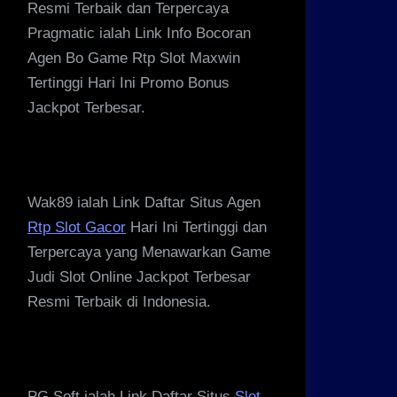
Resmi Terbaik dan Terpercaya
Pragmatic ialah Link Info Bocoran
Agen Bo Game Rtp Slot Maxwin
Tertinggi Hari Ini Promo Bonus
Jackpot Terbesar.
Wak89 ialah Link Daftar Situs Agen
Rtp Slot Gacor
Hari Ini Tertinggi dan
Terpercaya yang Menawarkan Game
Judi Slot Online Jackpot Terbesar
Resmi Terbaik di Indonesia.
PG Soft ialah Link Daftar Situs
Slot