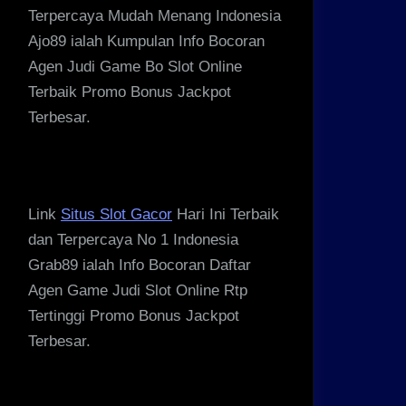
Terpercaya Mudah Menang Indonesia
Ajo89 ialah Kumpulan Info Bocoran
Agen Judi Game Bo Slot Online
Terbaik Promo Bonus Jackpot
Terbesar.
Link
Situs Slot Gacor
Hari Ini Terbaik
dan Terpercaya No 1 Indonesia
Grab89 ialah Info Bocoran Daftar
Agen Game Judi Slot Online Rtp
Tertinggi Promo Bonus Jackpot
Terbesar.