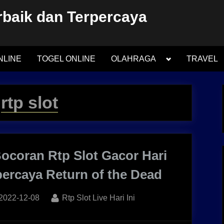
erbaik dan Terpercaya
Toggle
NLINE
TOGEL ONLINE
OLAHRAGA
TRAVEL
sub-
menu
:
rtp slot
Bocoran Rtp Slot Gacor Hari
rpercaya Return of the Dead
Posted
By
2022-12-08
Rtp Slot Live Hari Ini
on