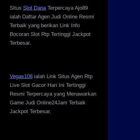
Situs
Slot Dana
Terpercaya Ajo89
ialah Daftar Agen Judi Online Resmi
Terbaik yang berikan Link Info
Bocoran Slot Rtp Tertinggi Jackpot
Terbesar.
Vegas108
ialah Link Situs Agen Rtp
Live Slot Gacor Hari Ini Tertinggi
Resmi Terpercaya yang Menawarkan
Game Judi Online24Jam Terbaik
Jackpot Terbesar.