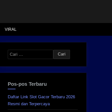
VIRAL
Cari
untuk:
Pos-pos Terbaru
Daftar Link Slot Gacor Terbaru 2026
Resmi dan Terpercaya