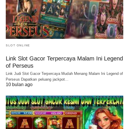
SLOT ONLINE
Link Slot Gacor Terpercaya Malam Ini Legend
of Perseus
Link Judi Slot Gacor Terpercaya Mudah Menang Malam Ini Legend of
Perseus Dapatkan peluang jackpot…
10 bulan ago