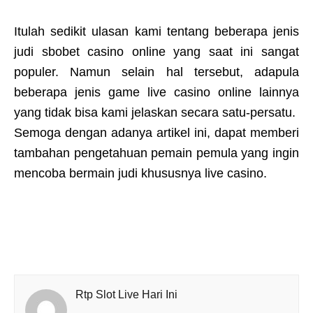
Itulah sedikit ulasan kami tentang beberapa jenis
judi sbobet casino online yang saat ini sangat
populer. Namun selain hal tersebut, adapula
beberapa jenis game live casino online lainnya
yang tidak bisa kami jelaskan secara satu-persatu.
Semoga dengan adanya artikel ini, dapat memberi
tambahan pengetahuan pemain pemula yang ingin
mencoba bermain judi khususnya live casino.
Rtp Slot Live Hari Ini