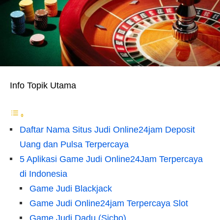
Info Topik Utama
Daftar Nama Situs Judi Online24jam Deposit
Uang dan Pulsa Terpercaya
5 Aplikasi Game Judi Online24Jam Terpercaya
di Indonesia
Game Judi Blackjack
Game Judi Online24jam Terpercaya Slot
Game Judi Dadu (Sicbo)