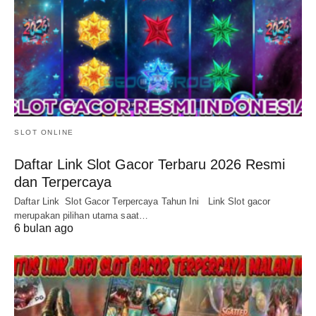
SLOT ONLINE
Daftar Link Slot Gacor Terbaru 2026 Resmi
dan Terpercaya
Daftar Link Slot Gacor Terpercaya Tahun Ini Link Slot gacor
merupakan pilihan utama saat…
6 bulan ago