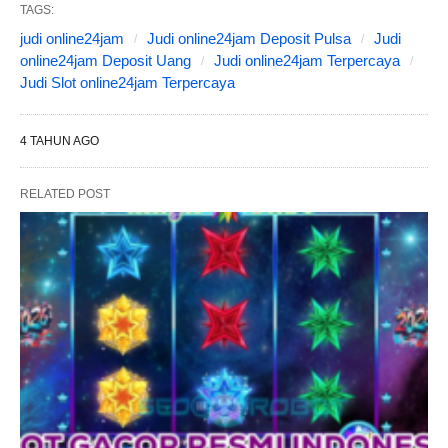
TAGS:
judi online24jam
Judi online24jam Deposit Pulsa
Judi
online24jam Deposit Uang
Judi online24jam Terpercaya
Judi Slot online24jam Terpercaya
4 TAHUN AGO
RELATED POST