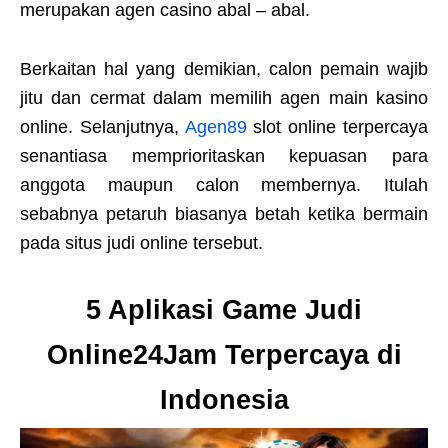
merupakan agen casino abal – abal.
Berkaitan hal yang demikian, calon pemain wajib
jitu dan cermat dalam memilih agen main kasino
online. Selanjutnya,
Agen89
slot online terpercaya
senantiasa memprioritaskan kepuasan para
anggota maupun calon membernya. Itulah
sebabnya petaruh biasanya betah ketika bermain
pada situs judi online tersebut.
5 Aplikasi Game Judi
Online24Jam Terpercaya di
Indonesia