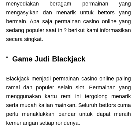
menyediakan beragam permainan yang
mengasyikan dan menarik untuk bettors yang
bermain. Apa saja permainan casino online yang
sedang populer saat ini? berikut kami informasikan
secara singkat.
Game Judi Blackjack
Blackjack menjadi permainan casino online paling
ramai dan populer selain slot. Permainan yang
menggunakan kartu remi ini tergolong menarik
serta mudah kalian mainkan. Seluruh bettors cuma
perlu menaklukkan bandar untuk dapat meraih
kemenangan setiap rondenya.